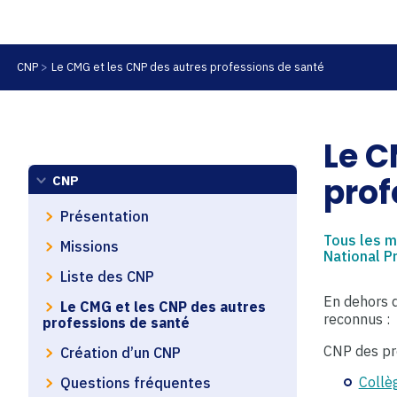
CNP
Le CMG et les CNP des autres professions de santé
Le C
prof
CNP
Présentation
Tous les m
Missions
National P
Liste des CNP
En dehors 
Le CMG et les CNP des autres
reconnus :
professions de santé
CNP des pro
Création d’un CNP
Collè
Questions fréquentes