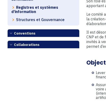
Son rôle es
apportant a
Registres et systèmes
d’information
Le comité a
la création
Structures et Gouvernance
élaboratio
Il est déso
Conventions
CNP et de f
invités à v
Collaborations
permet d’en
Object
Lever 
finan
Assure
voire
(inter
artifi