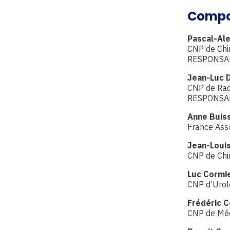
Compos
Pascal-Al
CNP de Chir
RESPONSA
Jean-Luc 
CNP de Rad
RESPONSA
Anne Buis
France Ass
Jean-Loui
CNP de Chir
Luc Cormi
CNP d’Urol
Frédéric 
CNP de Méd