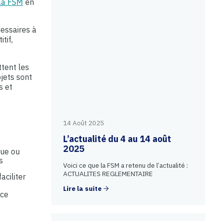
 la FSM
en
essaires à
tif,
ttent les
jets sont
s et
.
14 Août 2025
L’actualité du 4 au 14 août
2025
que ou
es
Voici ce que la FSM a retenu de l’actualité :
ACTUALITES REGLEMENTAIRE
aciliter
Lire la suite
nce