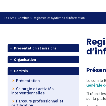
La FSM
Comités
Registres et systèmes d’information
Regi
d’in
Présentation et missions
Organisation
Présen
Comités
Le comité R
Présentation
Générale d
Chirurgie et activités
interventionnelles
Il réunit l
sur la plat
Parcours professionnel et
certification