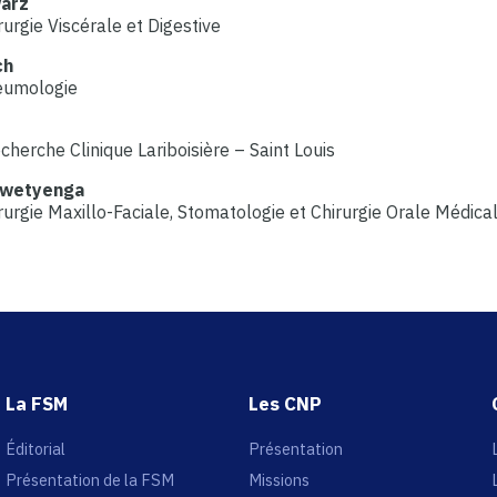
warz
urgie Viscérale et Digestive
ch
eumologie
cherche Clinique Lariboisière – Saint Louis
Zwetyenga
urgie Maxillo-Faciale, Stomatologie et Chirurgie Orale Médica
La FSM
Les CNP
Éditorial
Présentation
Présentation de la FSM
Missions