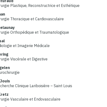
uturaud
urgie Plastique, Reconstructrice et Esthétique
han
urgie Thoracique et Cardiovasculaire
Delaunay
rurgie Orthopédique et Traumatologique
sal
iologie et Imagerie Médicale
ering
urgie Viscérale et Digestive
gelen
rochirurgie
Jouis
cherche Clinique Lariboisière – Saint Louis
Kretz
urgie Vasculaire et Endovasculaire