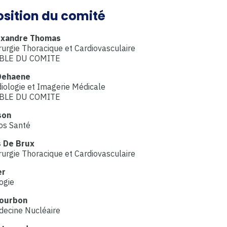
ition du comité
exandre Thomas
urgie Thoracique et Cardiovasculaire
BLE DU COMITE
Dehaene
iologie et Imagerie Médicale
BLE DU COMITE
son
os Santé
s De Brux
urgie Thoracique et Cardiovasculaire
er
ogie
Courbon
ecine Nucléaire