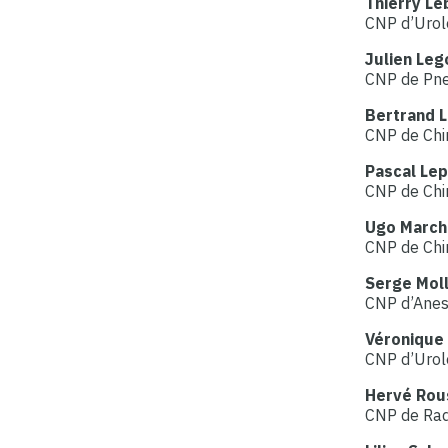
Thierry Le
CNP d’Urol
Julien Le
CNP de Pn
Bertrand 
CNP de Chir
Pascal Lep
CNP de Chir
Ugo March
CNP de Chir
Serge Moll
CNP d’Anes
Véronique
CNP d’Urol
Hervé Rou
CNP de Rad