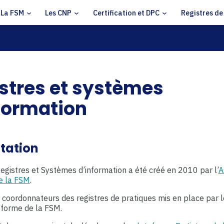
La FSM
Les CNP
Certification et DPC
Registres de
stres et systèmes
formation
tation
egistres et Systèmes d’information a été créé en 2010 par l’
A
e la FSM
.
es coordonnateurs des registres de pratiques mis en place par 
eforme de la FSM.