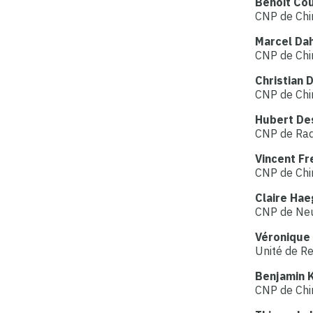
Benoit Co
CNP de Chir
Marcel Da
CNP de Chir
Christian 
CNP de Chi
Hubert De
CNP de Rad
Vincent Fr
CNP de Chir
Claire Hae
CNP de Neu
Véronique 
Unité de Re
Benjamin 
CNP de Chir