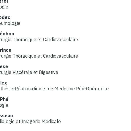
bret
ogie
godec
eumologie
Léobon
urgie Thoracique et Cardiovasculaire
rince
urgie Thoracique et Cardiovasculaire
ese
urgie Viscérale et Digestive
iex
thésie-Réanimation et de Médecine Péri-Opératoire
 Phé
ogie
sseau
iologie et Imagerie Médicale