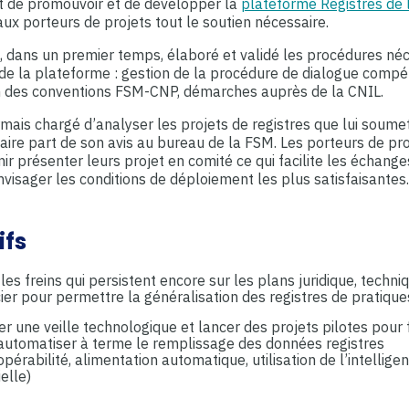
t de promouvoir et de développer la
plateforme Registres de
ux porteurs de projets tout le soutien nécessaire.
, dans un premier temps, élaboré et validé les procédures néc
 de la plateforme : gestion de la procédure de dialogue compéti
n des conventions FSM-CNP, démarches auprès de la CNIL.
rmais chargé d’analyser les projets de registres que lui soume
aire part de son avis au bureau de la FSM. Les porteurs de pro
enir présenter leurs projet en comité ce qui facilite les échange
visager les conditions de déploiement les plus satisfaisantes
ifs
les freins qui persistent encore sur les plans juridique, techni
cier pour permettre la généralisation des registres de pratiqu
r une veille technologique et lancer des projets pilotes pour f
 automatiser à terme le remplissage des données registres
opérabilité, alimentation automatique, utilisation de l’intellige
cielle)