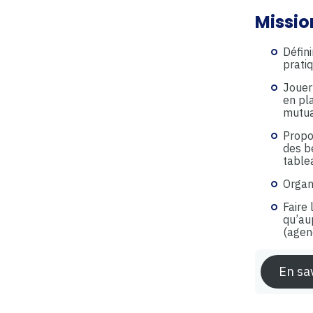
Missio
Défin
prati
Jouer 
en pla
mutua
Propo
des b
table
Organ
Faire
qu’au
(agenc
En sav