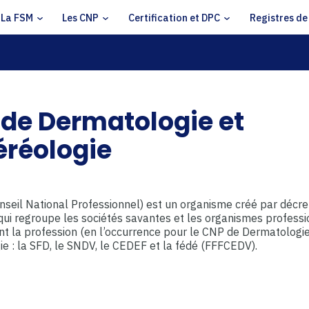
La FSM
Les CNP
Certification et DPC
Registres de
de Dermatologie et
réologie
seil National Professionnel) est un organisme créé par décre
 qui regroupe les sociétés savantes et les organismes profess
t la profession (en l’occurrence pour le CNP de Dermatologi
e : la SFD, le SNDV, le CEDEF et la fédé (FFFCEDV).