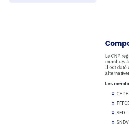
Compo
Le CNP reg
membres à p
Il est doté
alternative
Les membr
CEDEF
FFFCE
SFD : 
SNDV 