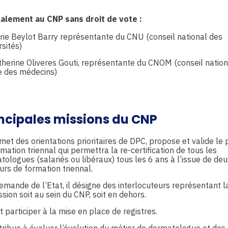
alement au CNP sans droit de vote :
rie Beylot Barry représentante du CNU (conseil national des
sités)
therine Oliveres Gouti, représentante du CNOM (conseil nation
re des médecins)
incipales missions du CNP
met des orientations prioritaires de DPC, propose et valide le
mation triennal qui permettra la re-certification de tous les
ologues (salariés ou libéraux) tous les 6 ans à l’issue de deu
urs de formation triennal.
emande de l’Etat, il désigne des interlocuteurs représentant l
sion soit au sein du CNP, soit en dehors.
t participer à la mise en place de registres.
ntribue à évaluer l’évolution du métier de dermatologue et des