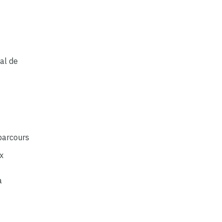
al de
 parcours
x
a