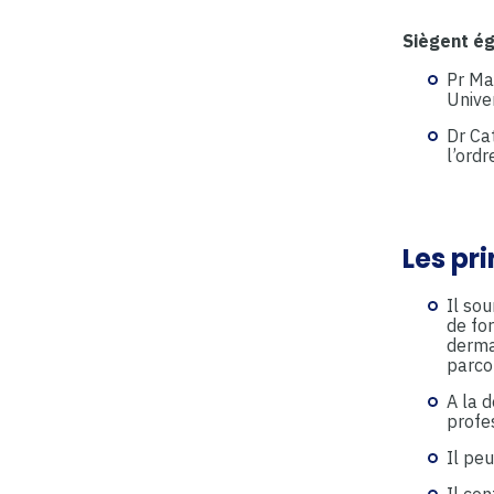
Siègent ég
Pr Ma
Univer
Dr Ca
l’ord
Les pr
Il sou
de for
dermat
parco
A la d
profes
Il peu
Il co