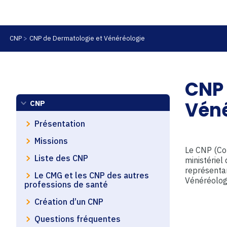
CNP
CNP de Dermatologie et Vénéréologie
CNP 
Véné
CNP
Présentation
Missions
Le CNP (Con
Liste des CNP
ministériel
représentan
Le CMG et les CNP des autres
Vénéréologi
professions de santé
Création d’un CNP
Questions fréquentes