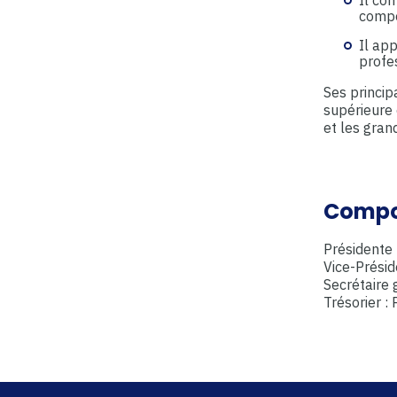
compé
Il app
profes
Ses princip
supérieure 
et les gran
Compo
Présidente
Vice-Présid
Secrétaire
Trésorier 