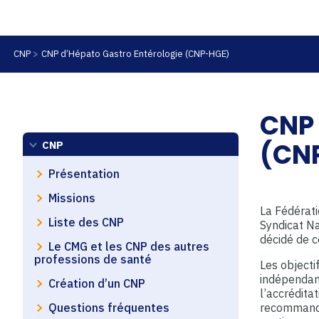
CNP
CNP d’Hépato Gastro Entérologie (CNP-HGE)
CNP 
(CN
CNP
Présentation
Missions
La Fédérati
Liste des CNP
Syndicat Na
décidé de 
Le CMG et les CNP des autres
professions de santé
Les objecti
indépendant
Création d’un CNP
l’accrédita
Questions fréquentes
recommandat