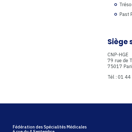
Tréso
Past 
Siège 
CNP-HGE
79 rue de T
75017 Pari
Tél : 01 44
Fédération des Spécialités Médicales
6 rue du 4 Septembre