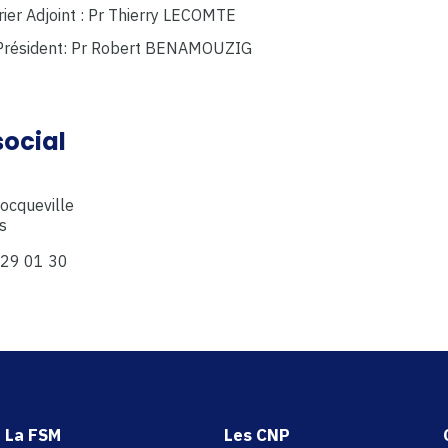
rier Adjoint : Pr Thierry LECOMTE
Président: Pr Robert BENAMOUZIG
social
ocqueville
s
 29 01 30
La FSM
Les CNP