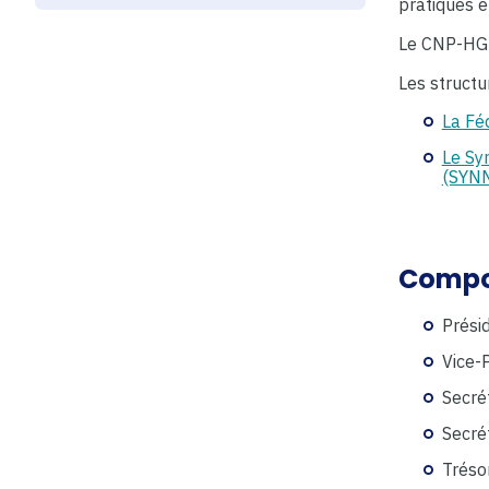
pratiques e
Le CNP-HGE 
Les struct
La Fé
Le Syn
(SYN
Compo
Prési
Vice-
Secré
Secré
Trésor