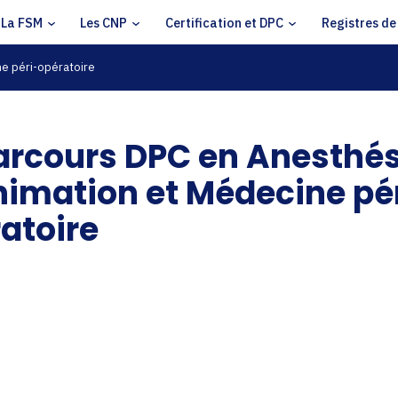
La FSM
Les CNP
Certification et DPC
Registres de
e péri-opératoire
arcours DPC en Anesthés
imation et Médecine pé
atoire