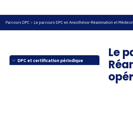
Parcours DPC
Le parcours DPC en Anesthésie-Réanimation et Médecin
Le p
Réan
DPC et certification périodique
opér