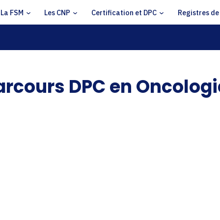
La FSM
Les CNP
Certification et DPC
Registres de
arcours DPC en Oncologi