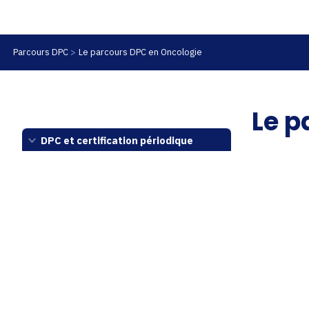
Parcours DPC
Le parcours DPC en Oncologie
Le p
DPC et certification périodique