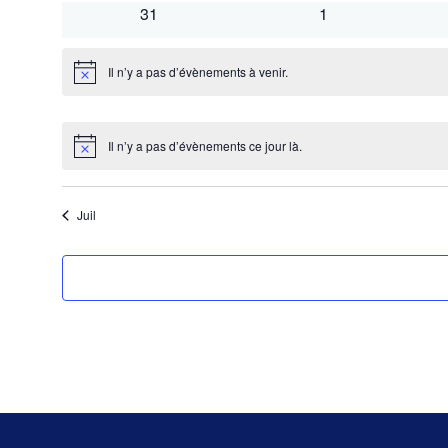
évènements
évènements
0
0
31
1
évènements
évènements
Il n’y a pas d’évènements à venir.
Notice
Il n’y a pas d’évènements ce jour là.
Notice
Juil