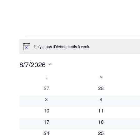
Évènements
Il n’y a pas d’évènements à venir.
Notice
8/7/2026
Sélectionnez
Calendrier
une
L
LUNDI
M
MARDI
date.
de
0
0
27
28
Évènements
évènements
évènements
0
0
3
4
évènements
évènements
0
0
10
11
évènements
évènements
0
0
17
18
évènements
évènements
0
0
24
25