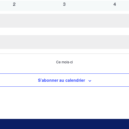
évènements
évènements
évènem
0
0
0
2
3
4
évènements
évènements
évènem
Ce mois-ci
S’abonner au calendrier